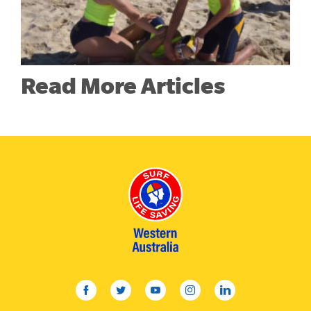
Read More Articles
facebook
twitter
youtube
instagram
linkedin